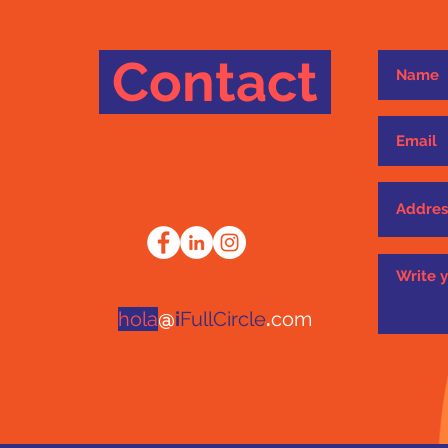
Contact
hola
@
i
FullCircle
.
com